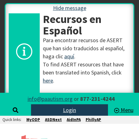
Hide message
Recursos en
Español
Para encontrar recursos de ASERT
que han sido traducidos al español,
haga clic
aquí
.
To find ASERT resources that have
been translated into Spanish, click
here
.
info@paautism.org
or
877-231-4244
Login
Menu
Quick links:
MyODP
ASDNext
AidInPA
PhillyAP